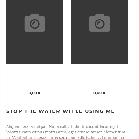
0,00 €
0,00 €
STOP THE WATER WHILE USING ME
Aliquam erat volutpat. Nulla sollicitudin tincidunt lacus eget
lobortis. Nam cursus mattis arcu, eget ornare sapien elementum
ut. Vestibulum egestas urna sed quam adipiscing vel tempor erat