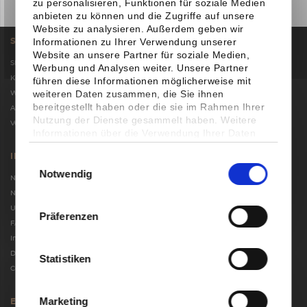
zu personalisieren, Funktionen für soziale Medien
anbieten zu können und die Zugriffe auf unsere
Website zu analysieren. Außerdem geben wir
Informationen zu Ihrer Verwendung unserer
SHOP SERVICE
Website an unsere Partner für soziale Medien,
Shop
Werbung und Analysen weiter. Unsere Partner
Kontakt
führen diese Informationen möglicherweise mit
weiteren Daten zusammen, die Sie ihnen
Widerrufsbelehrung
bereitgestellt haben oder die sie im Rahmen Ihrer
Allgemeine Geschäftsbedingungen
Nutzung der Dienste gesammelt haben. Weitere
Versand und Zahlungsbedingungen
Informationen über die Verwendung Ihrer Daten
finden Sie in unserer
Datenschutzerklärung
. Sie
INFORMATIONEN
können Ihre Auswahl jederzeit
Einwilligungsauswahl
unter
Einstellungen
widerrufen oder anpassen.
Notwendig
Newsletter
Nutzungsbedingungen
Unternehmen
Präferenzen
FAQ
Impressum
Datenschutzerklärung
Statistiken
Cookie-Einstellungen
Marketing
ERREICHBARKEIT