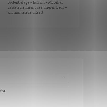
Bodenbeläge + Estrich + Mobiliar
Lassen Sie Ihren Ideen freien Lauf –
wir machen den Rest!