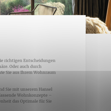
die richtigen Entscheidungen
äre. Oder auch durch
 wie Sie aus Ihrem Wohnraum
und Sie mit unserem Hansel
umfassende Wohnkonzepte –
heit das Optimale für Sie