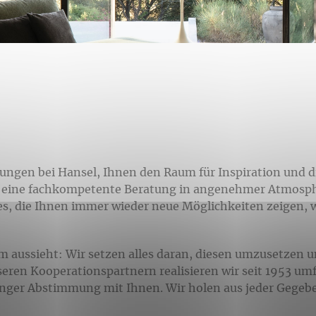
ilungen bei Hansel, Ihnen den Raum für Inspiration und 
ch eine fachkompetente Beratung in angenehmer Atmosph
es, die Ihnen immer wieder neue Möglichkeiten zeigen,
m aussieht: Wir setzen alles daran, diesen umzusetzen 
nseren Kooperationspartnern realisieren wir seit 1953 
ger Abstimmung mit Ihnen. Wir holen aus jeder Gegeben