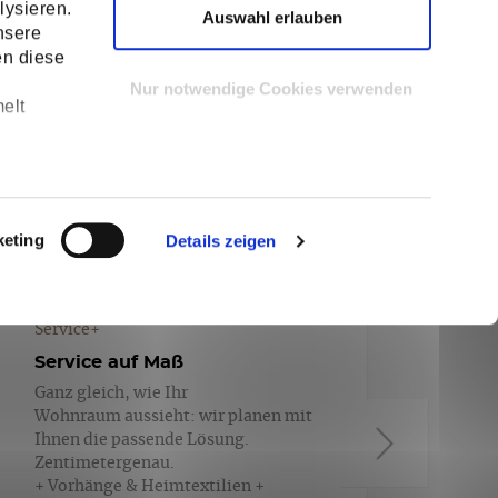
lysieren.
Auswahl erlauben
nsere
en diese
Nur notwendige Cookies verwenden
elt
keting
Details zeigen
Service+
Service auf Maß
Ganz gleich, wie Ihr
Wohnraum aussieht: wir planen mit
Ihnen die passende Lösung.
Zentimetergenau.
+ Vorhänge & Heimtextilien +