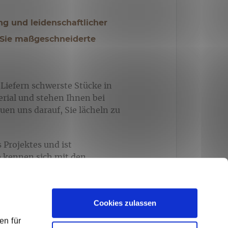
ng und leidenschaftlicher
 Sie maßgeschneiderte
Liefern schwerste Stücke in
rial und stehen Ihnen bei
uen uns darauf, Sie lächeln zu
 Projektes und ist
e kennen sich mit den
ndwerk. Im Lieferprogramm
Designs und Farben. Unsere
en bis zum Korkbelag.
Cookies zulassen
en für