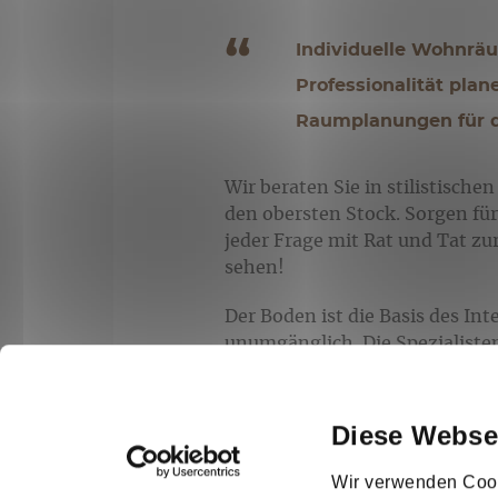
Individuelle Wohnräu
Professionalität pla
Raumplanungen für d
Wir beraten Sie in stilistisch
den obersten Stock. Sorgen fü
jeder Frage mit Rat und Tat zu
sehen!
Der Boden ist die Basis des In
unumgänglich. Die Spezialiste
Technologien und Materialien
finden Sie ein breites Spekt
Fachkräfte verlegen Böden in 
Diese Webse
Wir verwenden Cook
SERVICE+ FLYER