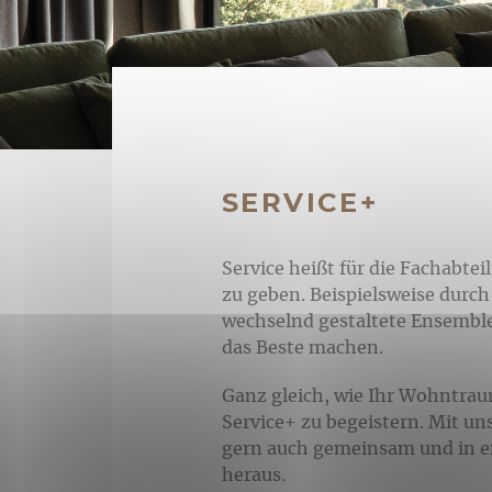
SERVICE+
Service heißt für die Fachabte
zu geben. Beispielsweise dur
wechselnd gestaltete Ensembl
das Beste machen.
Ganz gleich, wie Ihr Wohntrau
Service+ zu begeistern. Mit u
gern auch gemeinsam und in en
heraus.