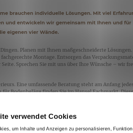
me brauchen individuelle Lösungen. Mit viel Erfahru
nen und entwickeln wir gemeinsam mit Ihnen und für
ie eigenen vier Wände.
en Dingen. Planen mit Ihnen maßgeschneiderte Lösungen. 
r fachgerechte Montage. Entsorgen das Verpackungsmate
r Seite. Sprechen Sie mit uns über Ihre Wünsche – wir fre
terieurs. Eine umfassende Beratung steht am Anfang jedes
n für Bodenbeläge finden Sie im Hansel Fachmarkt. Dies
 zum Thema Boden bestens aus und beherrschen ihr Ha
rum an hochwertigen Markenbodenbelägen in unzähligen 
Einzelräumen und Großprojekten, vom Parkett über Flies
ite verwendet Cookies
ies, um Inhalte und Anzeigen zu personalisieren, Funktion