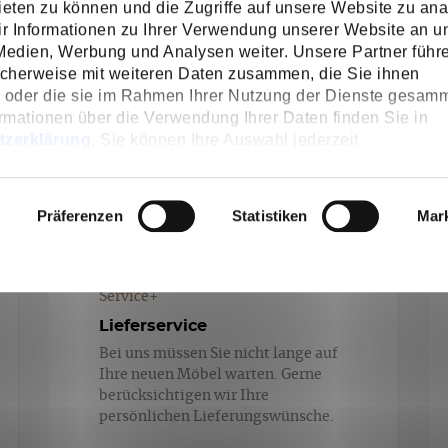
eten zu können und die Zugriffe auf unsere Website zu ana
 Informationen zu Ihrer Verwendung unserer Website an u
 Medien, Werbung und Analysen weiter. Unsere Partner führ
icherweise mit weiteren Daten zusammen, die Sie ihnen
n oder die sie im Rahmen Ihrer Nutzung der Dienste gesamm
rmationen über die Verwendung Ihrer Daten finden Sie in
tzerklärung
. Sie können Ihre Auswahl jederzeit
n
widerrufen oder anpassen.
Präferenzen
Statistiken
Mar
Service+
Lieferservice
Bei uns müssen Sie nicht lange auf
Ihre neuen Möbel warten. Gerne
berücksichtigen wir Ihre
persönlichen Lieferungswünsche.