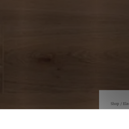
Shop
/
Ela
NOBLE
1000 
Noble Oak