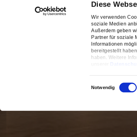
Diese Webse
Wir verwenden Cook
soziale Medien anbi
Außerdem geben wir
Partner für soziale
Informationen mögl
bereitgestellt habe
haben. Weitere Info
unserer
Datenschu
unter
Einstellunge
Einwilligungsauswahl
Notwendig