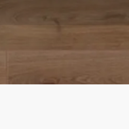
Noble Oak Chocolate | PL wineo 1000 wood XL
Wohngesunder Bioboden zum Kleben