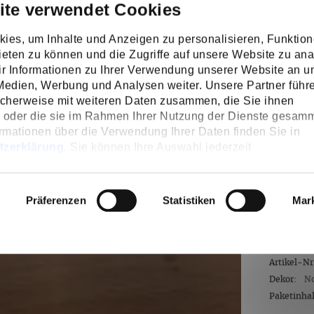
ite verwendet Cookies
Fläche
ies, um Inhalte und Anzeigen zu personalisieren, Funktion
eten zu können und die Zugriffe auf unsere Website zu ana
 Informationen zu Ihrer Verwendung unserer Website an u
Verschni
 Medien, Werbung und Analysen weiter. Unsere Partner führ
icherweise mit weiteren Daten zusammen, die Sie ihnen
n oder die sie im Rahmen Ihrer Nutzung der Dienste gesamm
rmationen über die Verwendung Ihrer Daten finden Sie in
tzerklärung
. Sie können Ihre Auswahl jederzeit
218,
n
widerrufen oder anpassen.
inkl. MwS
Präferenzen
Statistiken
Mar
Inhalt:
5,25
Lieferze
Artikel-Nr
Dekor:
No
Paketinhalt