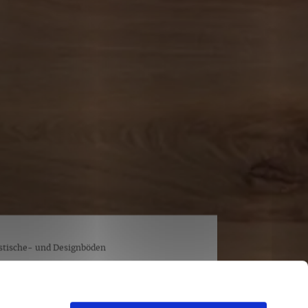
stische- und Designböden
 OAK CHOCOLATE | PL WINEO
WOOD XL
 Chocolate