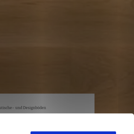
stische- und Designböden
 OAK TOFFEE | MLP WINEO
WOOD XL
 Toffee