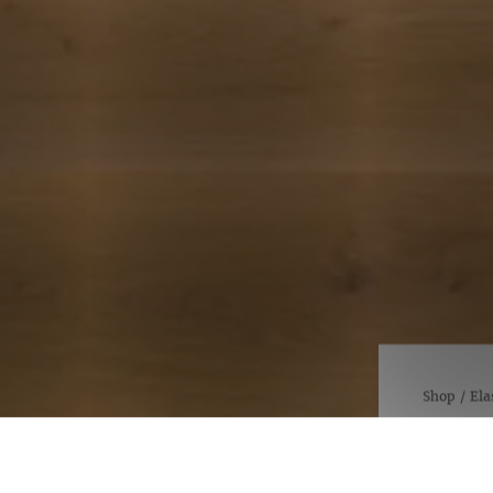
Shop
/
Ela
NOBLE
1000 
Noble Oak