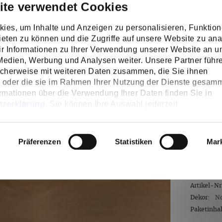
ite verwendet Cookies
Fläche
ies, um Inhalte und Anzeigen zu personalisieren, Funktion
eten zu können und die Zugriffe auf unsere Website zu ana
 Informationen zu Ihrer Verwendung unserer Website an u
Verschni
 Medien, Werbung und Analysen weiter. Unsere Partner führ
icherweise mit weiteren Daten zusammen, die Sie ihnen
n oder die sie im Rahmen Ihrer Nutzung der Dienste gesamm
rmationen über die Verwendung Ihrer Daten finden Sie in
tzerklärung
. Sie können Ihre Auswahl jederzeit
109,
n
widerrufen oder anpassen.
inkl. MwS
Präferenzen
Statistiken
Mar
Inhalt:
2,17
Lieferze
Artikel-Nr
Dekor:
No
Paketinhalt