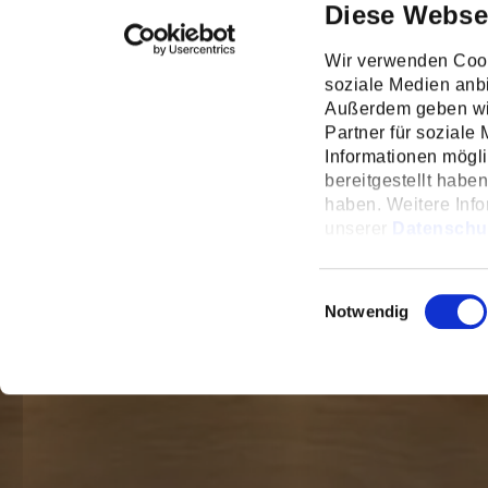
Diese Webse
Wir verwenden Cook
soziale Medien anbi
Außerdem geben wir
Partner für soziale
Informationen mögl
bereitgestellt habe
haben. Weitere Info
unserer
Datenschu
unter
Einstellunge
Einwilligungsauswahl
Notwendig