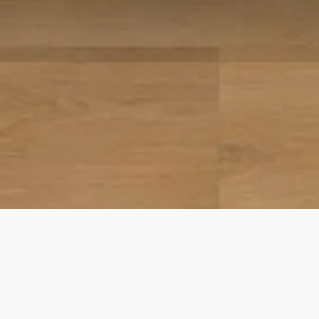
Noble Oak Toffee | MLP wineo 1000 wood XL
Wohngesunder Bioboden zum Klicken
(Multi-Layer)