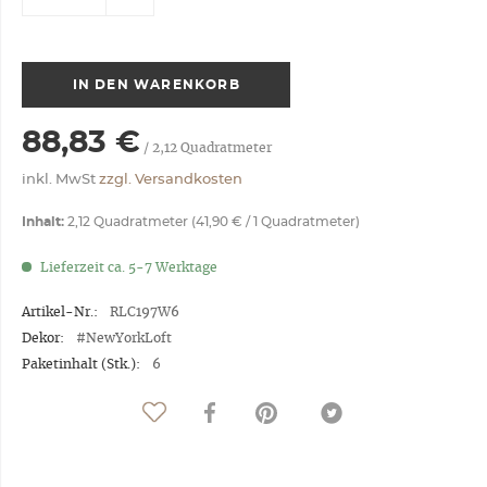
IN DEN
WARENKORB
88,83 €
/
2,12
Quadratmeter
inkl. MwSt
zzgl. Versandkosten
Inhalt:
2,12 Quadratmeter (41,90 € / 1 Quadratmeter)
Lieferzeit ca. 5-7 Werktage
Artikel-Nr.:
RLC197W6
Dekor:
#NewYorkLoft
Paketinhalt (Stk.):
6