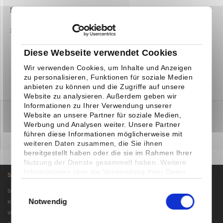
Downloads
TECHNISCHES DATENBLATT
Diese Webseite verwendet Cookies
Wir verwenden Cookies, um Inhalte und Anzeigen
zu personalisieren, Funktionen für soziale Medien
anbieten zu können und die Zugriffe auf unsere
Website zu analysieren. Außerdem geben wir
Informationen zu Ihrer Verwendung unserer
Website an unsere Partner für soziale Medien,
Werbung und Analysen weiter. Unsere Partner
führen diese Informationen möglicherweise mit
weiteren Daten zusammen, die Sie ihnen
bereitgestellt haben oder die sie im Rahmen Ihrer
Nutzung der Dienste gesammelt haben. Weitere
Informationen über die Verwendung Ihrer Daten
SHOP SERVICE
finden Sie in unserer
Datenschutzerklärung
. Sie
können Ihre Auswahl jederzeit
Einwilligungsauswahl
Shop
unter
Einstellungen
widerrufen oder anpassen.
Notwendig
Kontakt
Widerrufsbelehrung