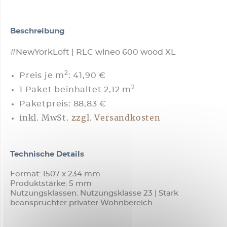
Beschreibung
#NewYorkLoft | RLC wineo 600 wood XL
2
Preis je m
:
41,90 €
2
1 Paket beinhaltet 2,12 m
Paketpreis: 88,83 €
inkl. MwSt.
zzgl. Versandkosten
Technische Details
Format: 1507 x 234 mm
Produktstärke: 5 mm
Nutzungsklassen: Nutzungsklasse 23 | Stark
beanspruchter privater Wohnbereich