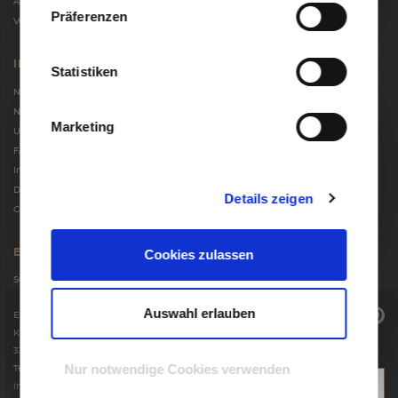
Allgemeine Geschäftsbedingungen
Präferenzen
Versand und Zahlungsbedingungen
INFORMATIONEN
Statistiken
Newsletter
Nutzungsbedingungen
Marketing
Unternehmen
FAQ
Impressum
Datenschutzerklärung
Details zeigen
Cookie-Einstellungen
Cookies zulassen
ERREICHBARKEIT
Service-Zeiten: Mo – Fr 9:00 – 17:00 Uhr
Auswahl erlauben
Einrichtungshaus Hansel
Knäppenstraße 26 – 30
33129 Delbrück
Nur notwendige Cookies verwenden
Tel.: 02944 9850
online
info@hansel-shop.de