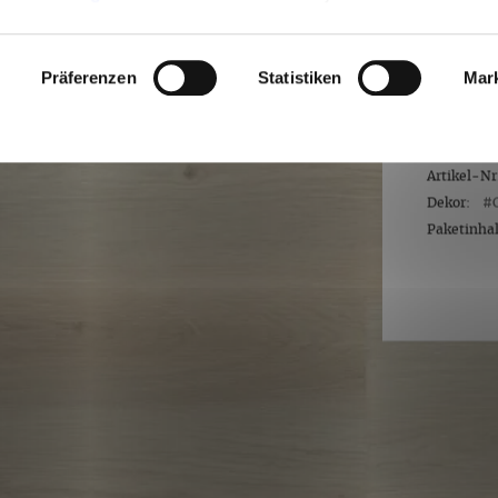
88,8
n
widerrufen oder anpassen.
inkl. MwS
Präferenzen
Statistiken
Mar
Inhalt:
2,12
Lieferze
Artikel-Nr
Dekor:
#
Paketinhalt