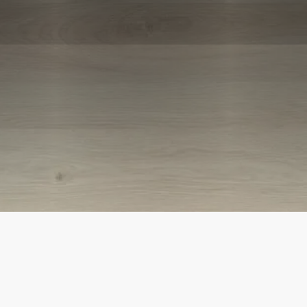
#CopenhagenLoft | RLC wineo 600 wood XL
2
Preis je m
:
41,90 €