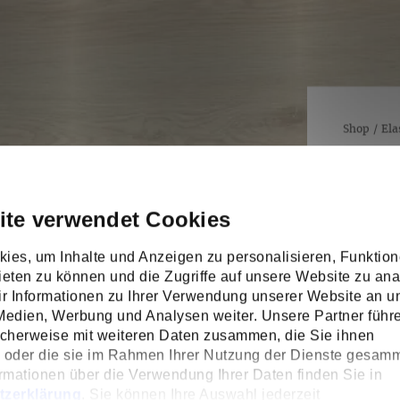
Shop
/
Ela
#COPE
600 W
#Copenha
ite verwendet Cookies
Fläche
ies, um Inhalte und Anzeigen zu personalisieren, Funktion
eten zu können und die Zugriffe auf unsere Website zu ana
 Informationen zu Ihrer Verwendung unserer Website an u
Verschni
 Medien, Werbung und Analysen weiter. Unsere Partner führ
icherweise mit weiteren Daten zusammen, die Sie ihnen
n oder die sie im Rahmen Ihrer Nutzung der Dienste gesamm
rmationen über die Verwendung Ihrer Daten finden Sie in
tzerklärung
. Sie können Ihre Auswahl jederzeit