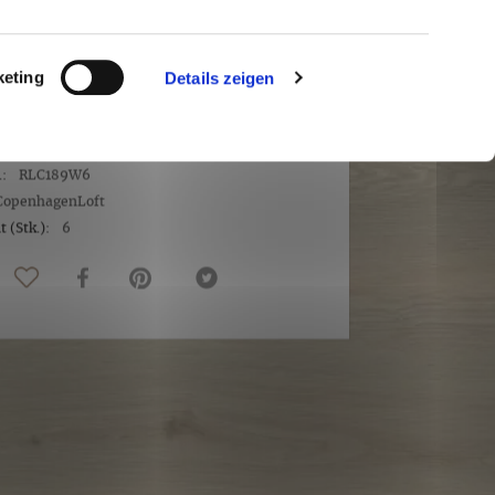
3 €
/
2,12
Quadratmeter
t
zzgl. Versandkosten
keting
Details zeigen
 Quadratmeter (41,90 € / 1 Quadratmeter)
it ca. 5-7 Werktage
.:
RLC189W6
CopenhagenLoft
 (Stk.):
6