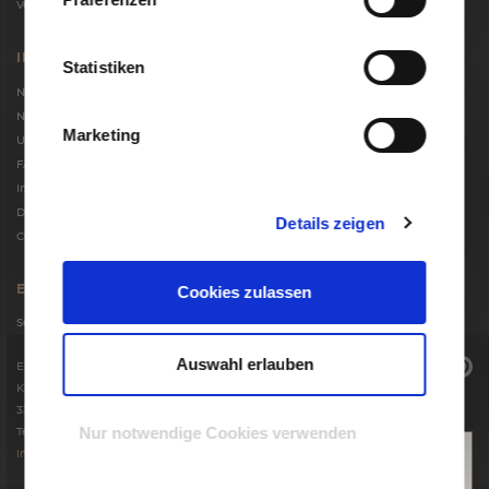
Versand und Zahlungsbedingungen
INFORMATIONEN
Statistiken
Newsletter
Nutzungsbedingungen
Marketing
Unternehmen
FAQ
Impressum
Datenschutzerklärung
Details zeigen
Cookie-Einstellungen
Cookies zulassen
ERREICHBARKEIT
Service-Zeiten: Mo – Fr 9:00 – 17:00 Uhr
Auswahl erlauben
Einrichtungshaus Hansel
Knäppenstraße 26 – 30
33129 Delbrück
Nur notwendige Cookies verwenden
Tel.: 02944 9850
online
info@hansel-shop.de
support