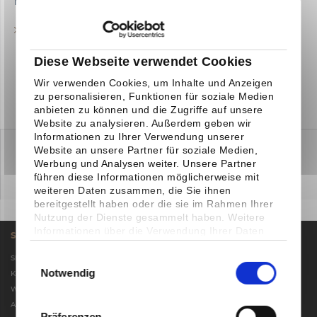
Downloads
TECHNISCHES DATENBLATT
Diese Webseite verwendet Cookies
Wir verwenden Cookies, um Inhalte und Anzeigen
zu personalisieren, Funktionen für soziale Medien
anbieten zu können und die Zugriffe auf unsere
Website zu analysieren. Außerdem geben wir
Informationen zu Ihrer Verwendung unserer
Website an unsere Partner für soziale Medien,
Werbung und Analysen weiter. Unsere Partner
führen diese Informationen möglicherweise mit
weiteren Daten zusammen, die Sie ihnen
bereitgestellt haben oder die sie im Rahmen Ihrer
Nutzung der Dienste gesammelt haben. Weitere
Informationen über die Verwendung Ihrer Daten
SHOP SERVICE
finden Sie in unserer
Datenschutzerklärung
. Sie
können Ihre Auswahl jederzeit
Einwilligungsauswahl
Shop
unter
Einstellungen
widerrufen oder anpassen.
Notwendig
Kontakt
Widerrufsbelehrung
Allgemeine Geschäftsbedingungen
Präferenzen